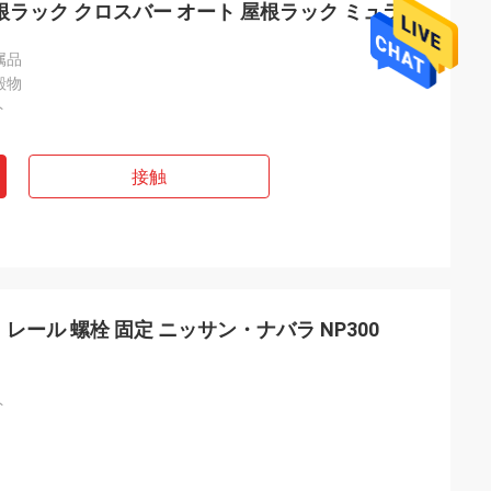
根ラック クロスバー オート 屋根ラック ミュラノ
属品
殿物
ト
接触
 ニッサン・ナバラ NP300
ト