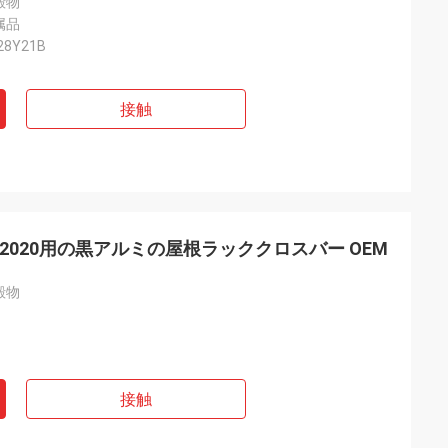
殿物
属品
28Y21B
接触
-2020用の黒アルミの屋根ラッククロスバー OEM
殿物
接触