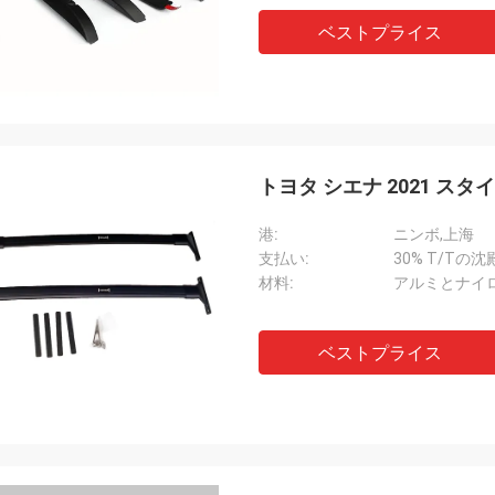
ベストプライス
トヨタ シエナ 2021 ス
港:
ニンボ,上海
支払い:
30% T/Tの沈
材料:
アルミとナイ
ベストプライス