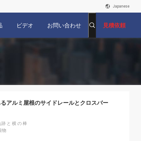
Japanese
品
ビデオ
お問い合わせ
見積依頼
あるアルミ屋根のサイドレールとクロスバー
軌跡 と 横 の 棒
殿物