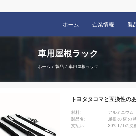
ホーム
企業情報
製
車用屋根ラック
ホーム
/
製品
/
車用屋根ラック
トヨタタコマと互換性の
材料:
アルミニウム
製品名:
屋根 の 横 の 
支払い:
30% T/Tの沈