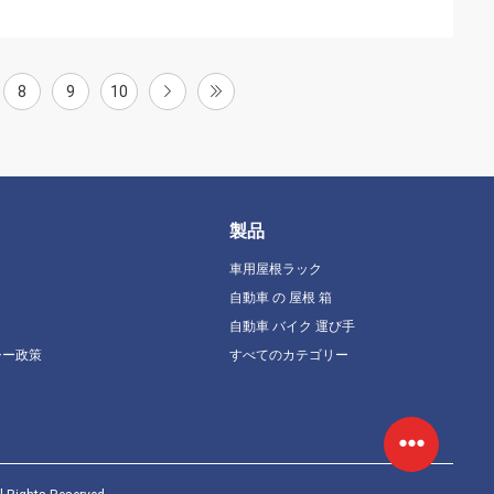
8
9
10
製品
車用屋根ラック
自動車 の 屋根 箱
自動車 バイク 運び手
シー政策
すべてのカテゴリー