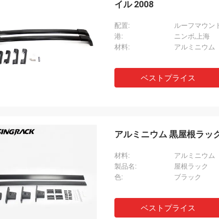
イル 2008
配置:
ルーフマウン
港:
ニンボ,上海
材料:
アルミニウム
ベストプライス
アルミニウム 黒屋根ラック 
材料:
アルミニウム
製品名:
屋根ラック
色:
ブラック
ベストプライス