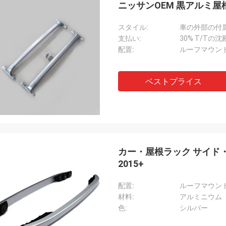
ニッサンOEM 黒アルミ屋
スタイル:
車の外部の付
支払い:
30% T/Tの沈
配置:
ルーフマウン
ベストプライス
カー・屋根ラック サイド・レール 螺栓 固定
2015+
配置:
ルーフマウン
材料:
アルミニウム
色:
シルバー