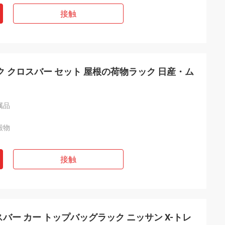
接触
ク クロスバー セット 屋根の荷物ラック 日産・ム
属品
殿物
接触
バー カー トップバッグラック ニッサン X-トレ