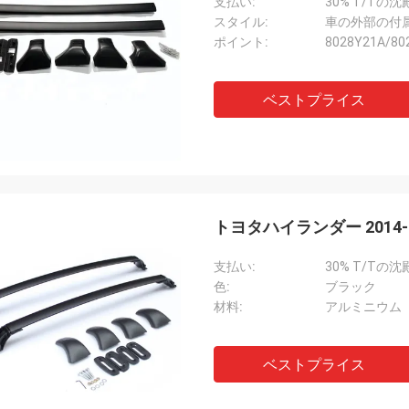
支払い:
30% T/Tの沈
スタイル:
車の外部の付
ポイント:
8028Y21A/80
ベストプライス
トヨタハイランダー 2014
支払い:
30% T/Tの沈
色:
ブラック
材料:
アルミニウム
ベストプライス