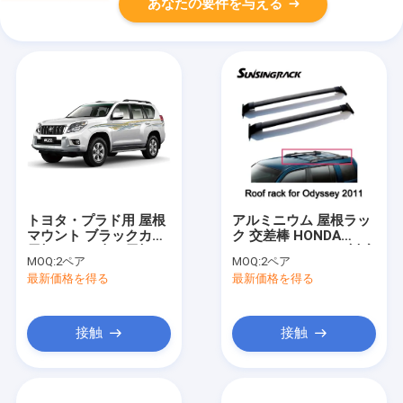
あなたの要件を与える
トヨタ・プラド用 屋根
アルミニウム 屋根ラッ
マウント ブラックカー
ク 交差棒 HONDA
屋根ラック 車の屋根 バ
ODYSSEY 2011 に対応
MOQ:
2ペア
MOQ:
2ペア
ッグラック
する
最新価格を得る
最新価格を得る
接触
接触