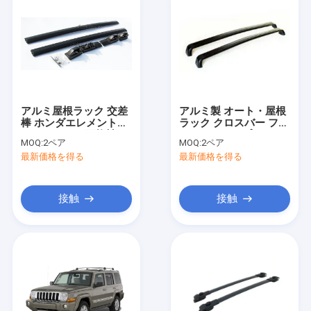
アルミ屋根ラック 交差
アルミ製 オート・屋根
棒 ホンダエレメント
ラック クロスバー フォ
2003-2010と互換性
ード・エクスプローラ
MOQ:
2ペア
MOQ:
2ペア
ー2016用 トラックラッ
最新価格を得る
最新価格を得る
ク
接触
接触
ホーム
製品
ビデオ