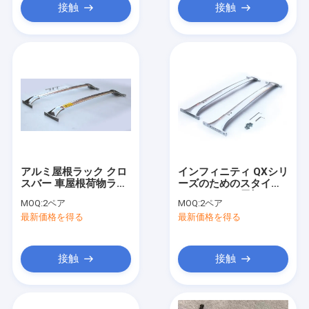
接触
接触
アルミ屋根ラック クロ
インフィニティ QXシリ
スバー 車屋根荷物ラッ
ーズのためのスタイリ
ク Infiniti QX60
ッシュアルミ屋根ラッ
MOQ:
2ペア
MOQ:
2ペア
ククロスバー
最新価格を得る
最新価格を得る
接触
接触