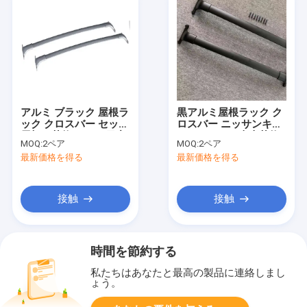
アルミ ブラック 屋根ラ
黒アルミ屋根ラック ク
ック クロスバー セット
ロスバー ニッサンキッ
屋根の荷物ラック 日産
クスのための車上荷物
MOQ:
2ペア
MOQ:
2ペア
アルマダ 2017-2020
ラック
最新価格を得る
最新価格を得る
接触
接触
時間を節約する
私たちはあなたと最高の製品に連絡しまし
ょう。