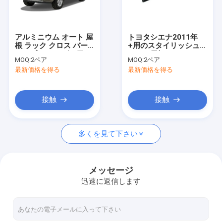
企業情報
会社案内
アルミニウム オート 屋
トヨタシエナ2011年
根 ラック クロス バー
+用のスタイリッシュな
品質管理
ジープ コマンダー用の
アルミ屋根ラッククロ
MOQ:
2ペア
MOQ:
2ペア
車の トップ バッグラッ
スバー
最新価格を得る
最新価格を得る
ク
お問い合わせ
見積依頼
接触
接触
多くを見て下さい
車用屋根ラック
自動車 の 屋根 箱
メッセージ
迅速に返信します
自動車 バイク 運び手
自動車 スキー キャリア