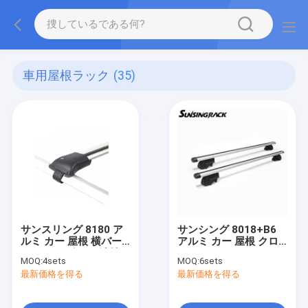
車用屋根ラック
(35)
サンスリング 8180 ア
サンシング 8018+B6
ルミ カー 屋根 横バー
アルミ カー 屋根 クロ
ツーレ デザイン 鍵付き
スバー ユニバーサル ア
MOQ:
4sets
MOQ:
6sets
ユニバーサル リフトレ
クセサリー フラッシュ
最新価格を得る
最新価格を得る
ール オーダーメイド 屋
レール 大きいクランプ
根ラック
オープン アルミ 屋根
マウント