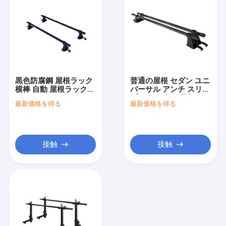
黒色防腐鋼 屋根ラック
普通の屋根 セダン ユニ
横棒 自動 屋根ラック
バーサル アンチ スリッ
ユニバーサル セダン
プ アルミ合金 屋根ラッ
最新価格を得る
最新価格を得る
ク 横バー
接触
接触
ホーム
製品
ビデオ