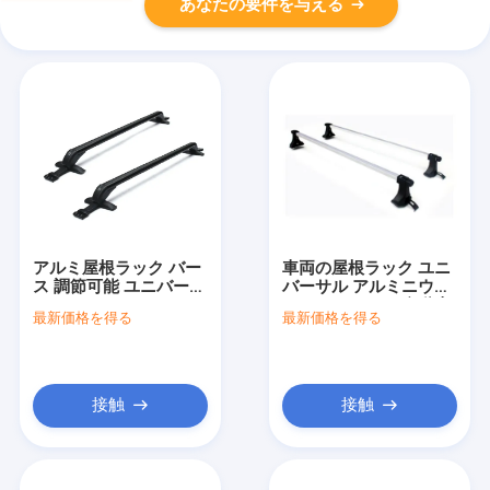
あなたの要件を与える
アルミ屋根ラック バー
車両の屋根ラック ユニ
ス 調節可能 ユニバーサ
バーサル アルミニウム
ル
スクウェアバー 自動車
最新価格を得る
最新価格を得る
の屋根ラック
接触
接触