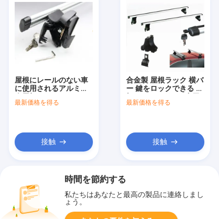
屋根にレールのない車
合金製 屋根ラック 横バ
に使用されるアルミ合
ー 鍵をロックできる 屋
金屋根ラッククロスバ
根にレールがない車用
最新価格を得る
最新価格を得る
ー
のフィット
接触
接触
時間を節約する
私たちはあなたと最高の製品に連絡しまし
ょう。