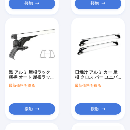
接触
接触
黒 アルミ 屋根ラック
日焼け アルミ カー 屋
横棒 オート 屋根ラック
根 クロス バー ユニバ
ユニバーサル セダン
ーサル 屋根 マウント
最新価格を得る
最新価格を得る
カー ラック
接触
接触