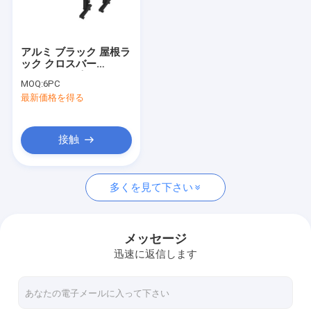
企業情報
会社案内
アルミ ブラック 屋根ラ
ック クロスバー
品質管理
Univer4*4 ピックアッ
MOQ:
6PC
プのためのアクセサリ
最新価格を得る
ー
お問い合わせ
見積依頼
接触
多くを見て下さい
車用屋根ラック
自動車 の 屋根 箱
メッセージ
迅速に返信します
自動車 バイク 運び手
自動車 スキー キャリア