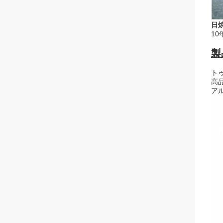
日
10
製
ト
高
ア