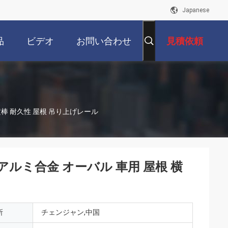
Japanese
品
ビデオ
お問い合わせ
見積依頼
横棒 耐久性 屋根 吊り上げレール
 アルミ合金 オーバル 車用 屋根 横
所
チェンジャン,中国