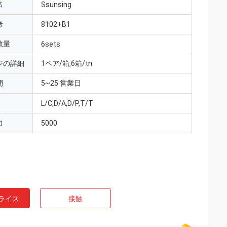
名
Ssunsing
号
8102+B1
数量
6sets
ジの詳細
1ペア/箱,6箱/tn
間
5~25 営業日
L/C,D/A,D/P,T/T
力
5000
ライス
接触