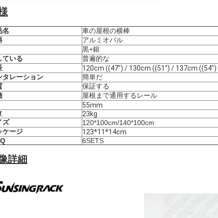
様
品名
車の屋根の横棒
料
アルミオバル
黒+銀
している
普遍的な
長
120cm ((47") / 130cm ((51") / 137cm ((54")
ンタレーション
簡単だ
質
保証する
徴
屋根まで通用するレール
55mm
.
23kg
イズ
120*100cm/140*100cm
ッケージ
123*11*14cm
Q
6SETS
像詳細