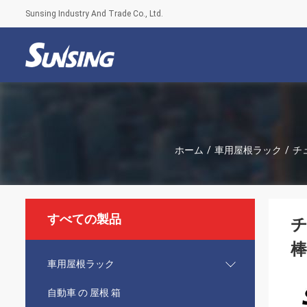
Sunsing Industry And Trade Co., Ltd.
ホーム
/
車用屋根ラック
/
チ
すべての製品
チ
棒
車用屋根ラック
自動車 の 屋根 箱