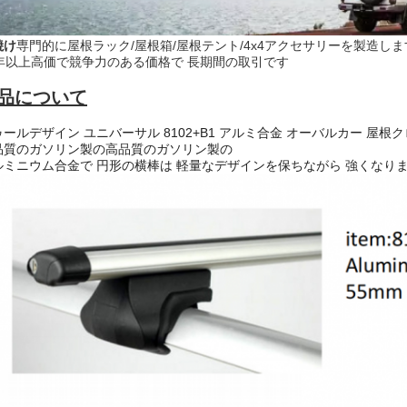
焼け
専門的に屋根ラック/屋根箱/屋根テント/4x4アクセサリーを製造しま
年以上
高価で競争力のある価格で 長期間の取引です
品について
ゥールデザイン ユニバーサル 8102+B1 アルミ合金 オーバルカー 屋
品質のガソリン製の高品質のガソリン製の
ルミニウム合金で 円形の横棒は 軽量なデザインを保ちながら 強くなり