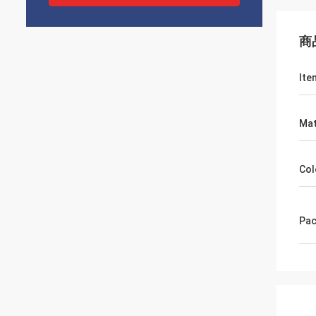
商
Ite
Mat
Col
Pac