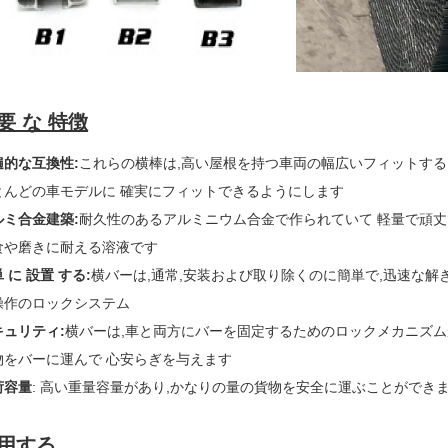
要 な 特徴
遍的な互換性
:
これらの横棒は,高い屋根を持つ車両の幅広いフィットす
とんどの車モデルに 確実にフィットできるようにします
ルミ合金建築
:
耐久性のあるアルミニウム合金で作られていて 軽量で頑丈
食や磨きに耐える溶液です
 に 設置 する
:
横バーは,通常,安装および取り除くのに簡単で,迅速な
操作のロックシステム
キュリティ
:
横バーは,車と両方にバーを固定するためのロックメカニズム
物をバーに運んで 心安らぎを与えます
荷容量
: 高い重量容量があり,かなりの量の貨物を安全に運ぶことができま
用する