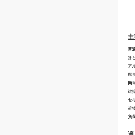
主
普
ほ
ア
腐
簡単
鍵
セ
荷
負
適