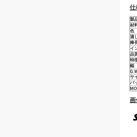
仕
製
材
色
適
棒
イ
品
特
幅
G.W
サ
パ
MO
画