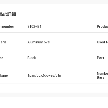
品の詳細
m number
8102+B1
Produ
erial
Aluminum oval
Used f
or
Black
Port
Number
kage
1pair/box,6boxes/ctn
Bars