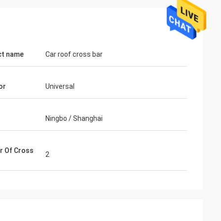
ct name
Car roof cross bar
or
Universal
Ningbo / Shanghai
 Of Cross
2