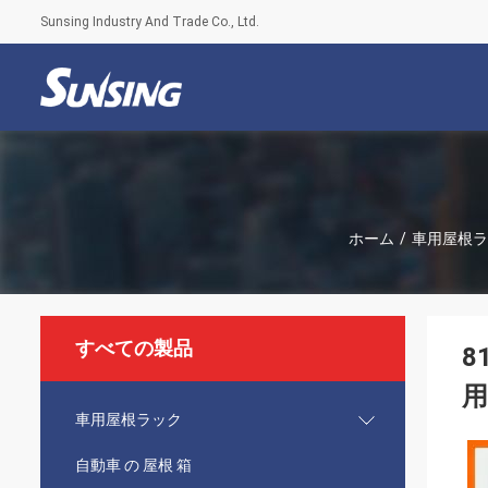
Sunsing Industry And Trade Co., Ltd.
ホーム
/
車用屋根ラ
すべての製品
8
車用屋根ラック
自動車 の 屋根 箱