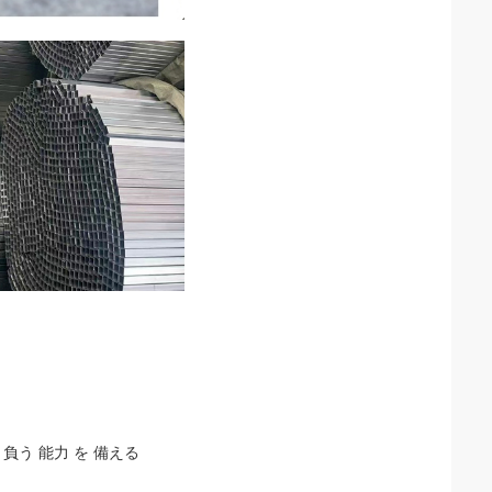
を 負う 能力 を 備える