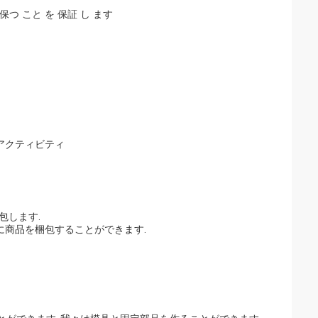
 保つ こと を 保証 し ます
アクティビティ
包します.
に商品を梱包することができます.