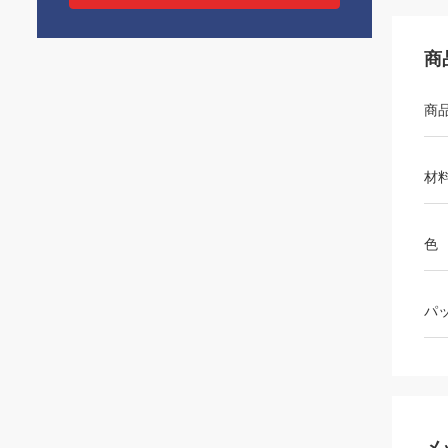
商
商
材
色
パ
メ