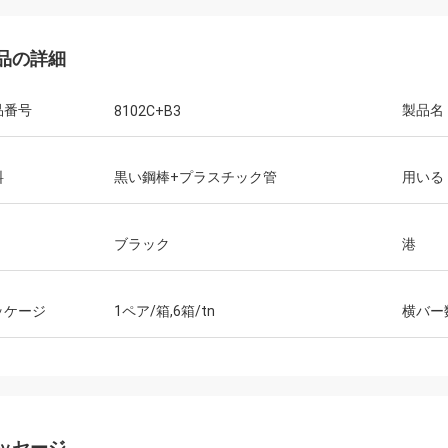
品の詳細
品番号
製品名
8102C+B3
料
黒い鋼棒+プラスチック管
用いる
ブラック
港
ッケージ
1ペア/箱,6箱/tn
横バー
ッセージ