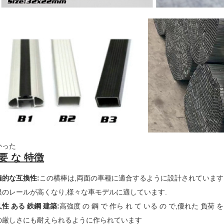
かった
要 な 特徴
遍的な互換性
:
この横棒は,両面の車種に適合するように設計されています
根のレールが高くなり,様々な車モデルに適しています.
性 ある 鉄鋼 建築
:
高強度 の 鋼 で 作ら れ て いる の で,優れた 負荷 
の厳しさにも耐えられるように作られています