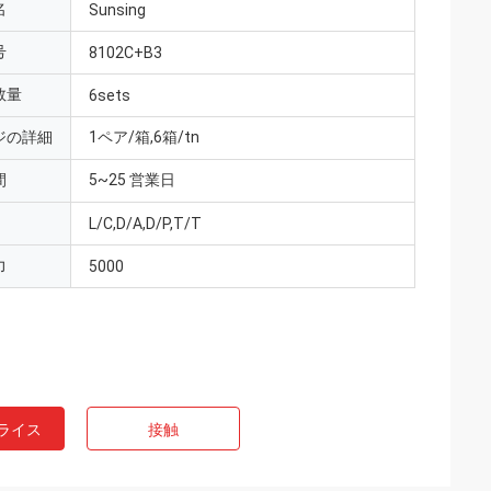
名
Sunsing
号
8102C+B3
数量
6sets
ジの詳細
1ペア/箱,6箱/tn
間
5~25 営業日
L/C,D/A,D/P,T/T
力
5000
ライス
接触