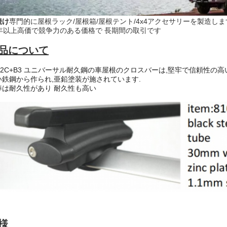
焼け
専門的に屋根ラック/屋根箱/屋根テント/4x4アクセサリーを製造しま
年以上
高価で競争力のある価格で 長期間の取引です
品について
102C+B3 ユニバーサル耐久鋼の車屋根のクロスバーは,堅牢で信頼性の
い鉄鋼から作られ,亜鉛塗装が施されています.
棒は耐久性があり 耐久性も高い
様