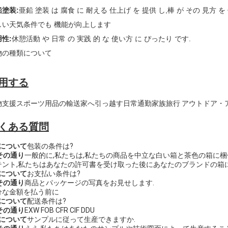
鉛塗装
:
亜鉛 塗装 は 腐食 に 耐える 仕上げ を 提供 し,棒 が その 見方 を
しい天気条件でも 機能が向上します
用性
:
休憩活動 や 日常 の 実践 的 な 使い方 に ぴったり です.
物の種類について
用する
物支援
スポーツ用品の輸送
家へ引っ越す
日常通勤
家族旅行
アウトドア・
くある質問
 について
包装の条件は?
 その通り
一般的に,私たちは,私たちの商品を中立な白い箱と茶色の箱に梱
テント,私たちはあなたの許可書を受け取った後にあなたのブランドの箱
 について
お支払い条件は?
 その通り
商品とパッケージの写真をお見せします.
分な金額を払う前に
 について
配送条件は?
 その通り
EXW FOB CFR CIF DDU
 について
サンプルに従って生産できますか.