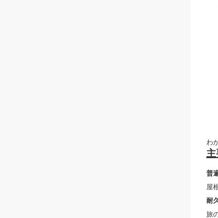
わ
主
普
屋
耐久
旅