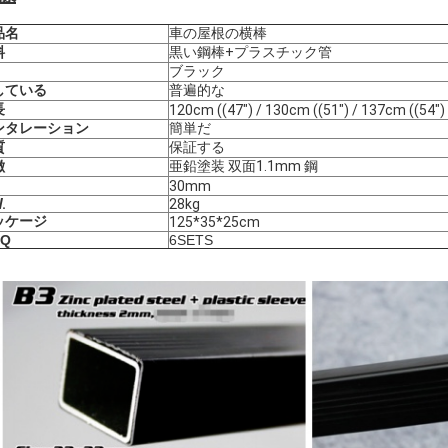
品名
車の屋根の横棒
料
黒い鋼棒+プラスチック管
ブラック
している
普遍的な
長
120cm ((47") / 130cm ((51") / 137cm ((54")
ンタレーション
簡単だ
質
保証する
徴
亜鉛塗装 双面1.1mm 鋼
30mm
.
28kg
ッケージ
125*35*25cm
Q
6SETS