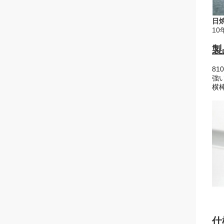
日
10
製
8
強
横
仕