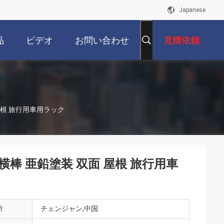
Japanese
品
ビデオ
お問い合わせ
見積依頼
 屋根 旅行用車用ラック
 横棒 亜鉛塗装 双面 屋根 旅行用車
所
チェンジャン,中国