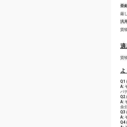
亜
厳
汎
貨
適
貨
よ
Q1
A:
パ
Q2
A:
余
Q3
A:
Q4