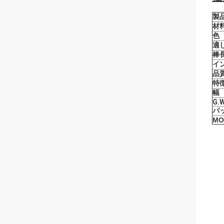
製
材
色
適
棒
イ
品
特
幅
G.W
パ
MO