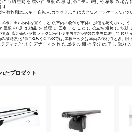
 の 収納 空間 を 増やす: 屋根 の 棚 は,特に 長い 旅行 や 移動 の 場合 
ます.
軟性:荷物棚は,スキー,自転車,カヤック,または大きなスーツケースな
の屋根に重い物体を置くことで,車内の物体が車体に損傷を与えないように
: 屋根 の 棚 は,物品 を 整理 し 固定 する こと に 役立ち,道路 に 移動 
期投資: 質の高い屋根ラックは長年使用可能で,複数の車両に適しており,
両の機能強化:特にSUVやCRVSでは,屋根ラックは車両の便利性と多用性
テティック: よく デザイン さ れ た 屋根 の 棚 の 部分 は,車 に 魅力 的
れたプロダクト