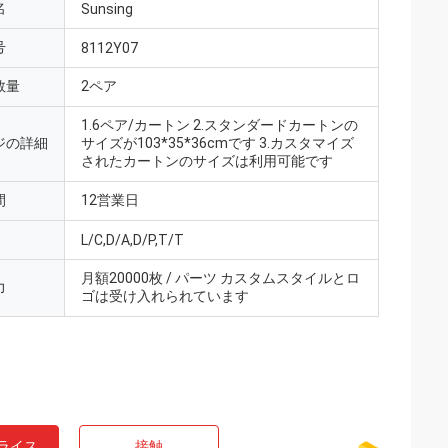
名
Sunsing
号
8112Y07
数量
2ペア
1.6ペア/カートン 2.スタンダードカートンの
ジの詳細
サイズが103*35*36cmです 3.カスタマイズ
されたカートンのサイズは利用可能です
間
12営業日
L/C,D/A,D/P,T/T
月額20000枚 / パーツ カスタムスタイルとロ
力
ゴは受け入れられています
ライス
接触