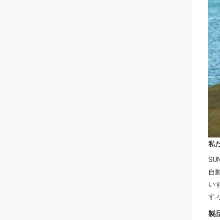
私
S
自
い
す
製