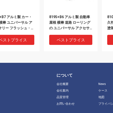
5+B7 アルミ製 カー・
8195+B6 アルミ製 自動車
81
横棒 ユニバーサル ア
屋根 横棒 道路 ローリング
久
サリー フラッシュ・レ
の ユニバーサル アクセサ
塗
 カー・ラック 翼棒形
リー カー ラック オープン
ラ
プラスチック 端 穴 固定
ベストプライス
ベストプライス
について
会社概要
News
会社案内
ケース
品質管理
地図
お問い合わせ
プライバ
MRIDER 8105D アル
8107A ユニバーサル NO
81