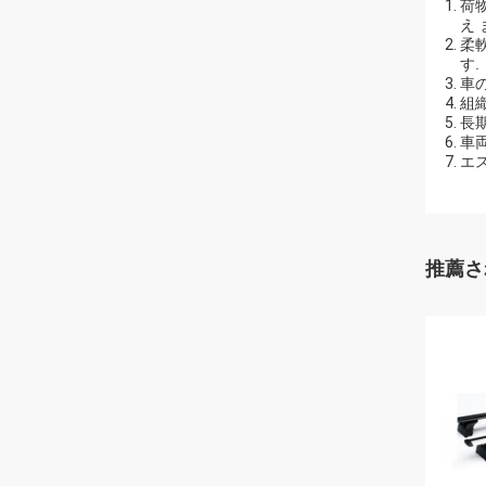
荷物
え 
柔
す.
車
組織
長
車
エス
推薦さ