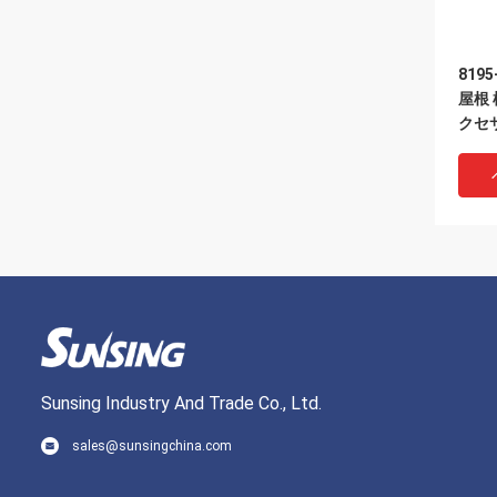
819
屋根 
クセ
ール
Sunsing Industry And Trade Co., Ltd.
sales@sunsingchina.com
DREA