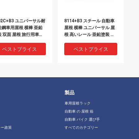
02C+B3 ユニバーサル耐
8114+B3 スチール 自動車
性鋼車用屋根 横棒 亜鉛
屋根 横棒 ユニバーサル 屋
装 双面 屋根 旅行用車用
根 高いレール 亜鉛塗装 双
ック
面 旅行用品 カーラック
ベストプライス
ベストプライス
製品
車用屋根ラック
自動車 の 屋根 箱
自動車 バイク 運び手
シー政策
すべてのカテゴリー
02C+B1 ユニバーサル
8102B+B1 耐久性万能アル