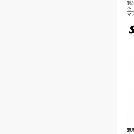
製
色
マ
適用