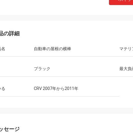
品の詳細
品名
自動車の屋根の横棒
マテリ
ブラック
最大負
いる
CRV 2007年から2011年
ッセージ