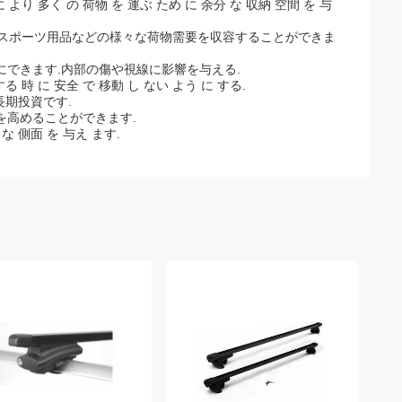
に より 多く の 荷物 を 運ぶ ため に 余分 な 収納 空間 を 与
どのスポーツ用品などの様々な荷物需要を収容することができま
できます.内部の傷や視線に影響を与える.
する 時 に 安全 で 移動 し ない よう に する.
長期投資です.
を高めることができます.
 な 側面 を 与え ます.