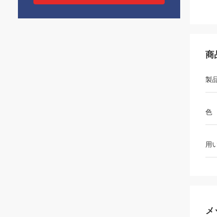
商
製
色
用
メ