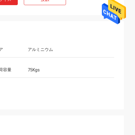
ア
アルミニウム
荷容量
75Kgs