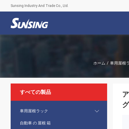
Sunsing Industry And Trade Co., Ltd.
ホーム
/
車用屋根
すべての製品
ア
車用屋根ラック
自動車 の 屋根 箱