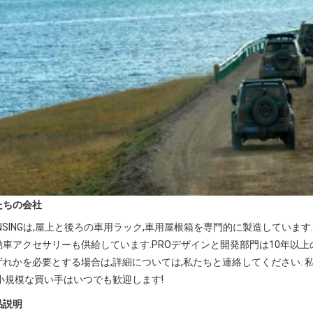
たちの会社
UNSINGは,屋上と後ろの車用ラック,車用屋根箱を専門的に製造しています
動車アクセサリーも供給しています.PROデザインと開発部門は10年以上
ずれかを必要とする場合は,詳細については,私たちと連絡してください.
.小規模な買い手はいつでも歓迎します!
品説明