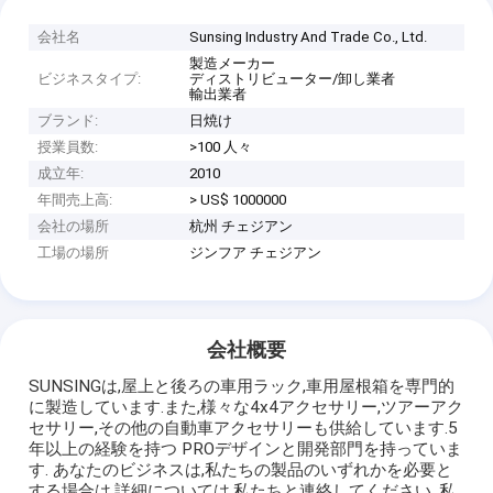
会社名
Sunsing Industry And Trade Co., Ltd.
製造メーカー
ビジネスタイプ:
ディストリビューター/卸し業者
輸出業者
ブランド:
日焼け
授業員数:
>100 人々
成立年:
2010
年間売上高:
> US$ 1000000
会社の場所
杭州 チェジアン
工場の場所
ジンフア チェジアン
会社概要
SUNSINGは,屋上と後ろの車用ラック,車用屋根箱を専門的
に製造しています.また,様々な4x4アクセサリー,ツアーアク
セサリー,その他の自動車アクセサリーも供給しています.5
年以上の経験を持つ PROデザインと開発部門を持っていま
す. あなたのビジネスは,私たちの製品のいずれかを必要と
する場合は,詳細については,私たちと連絡してください. 私