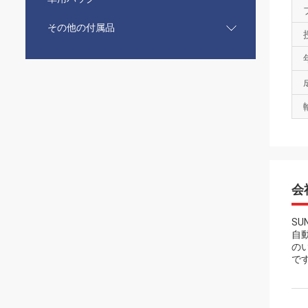
その他の付属品
会
S
自
の
で