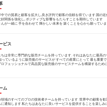
革
界中での貿易と顧客を拡大し,良き評判で顧客の信頼を得ています.国の近
友好関係を強化し, ポジティブな影響をもたらすことを期待しています
さんが一緒に 手を合わせて 輝かしい未来を 築くことを心から願っていま
ービス
たちは非常に専門的な販売チームを持っています. それはあなたに最高の
.知っているように販売後のサービスが すべての産業にとって 最も重要
プロフェッショナルで高品質な販売後のサービスチームを構築するために
ーム
の領域のすべてのプロの技術者チームを持っています. 世界中の顧客を歓
ちに通知します.私たちはあなたに良いサービスを提供することを楽しみに