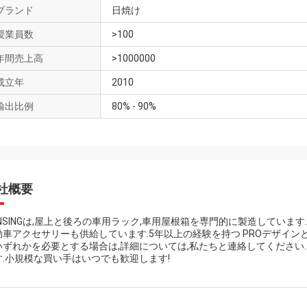
ブランド
日焼け
授業員数
>100
年間売上高
>1000000
成立年
2010
輸出比例
80% - 90%
社概要
UNSINGは,屋上と後ろの車用ラック,車用屋根箱を専門的に製造しています
動車アクセサリーも供給しています.5年以上の経験を持つ PROデザイン
いずれかを必要とする場合は,詳細については,私たちと連絡してください
す.小規模な買い手はいつでも歓迎します!