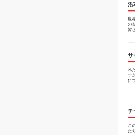
沿
世
の
皆
サ
私
す
に
チ
こ
た