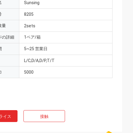
名
Sunsing
号
8205
数量
2sets
ジの詳細
1ペア/箱
間
5~25 営業日
L/C,D/A,D/P,T/T
力
5000
ライス
接触