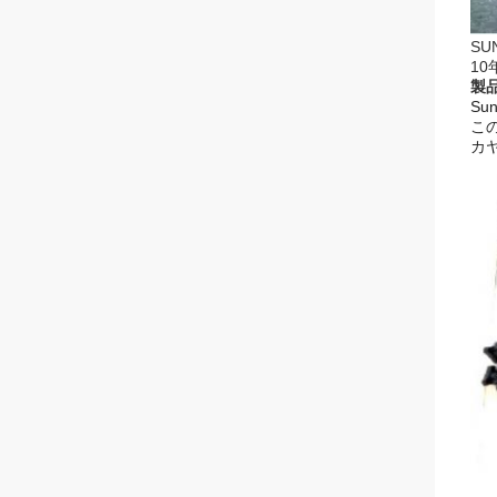
SU
10
製品
S
こ
カ