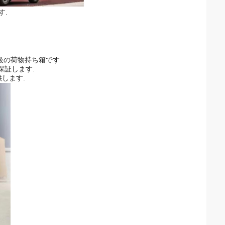
す.
 高級の荷物持ち箱です
保証します.
します.