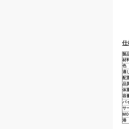
仕
製
材
色
適
配
品
体
容
パ
サ
MO
港