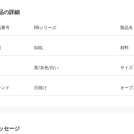
品の詳細
品番号
RBシリーズ
製品名
量
材料
500L
黒/灰色/白い
サイズ
ランド
日焼け
オープ
ッセージ