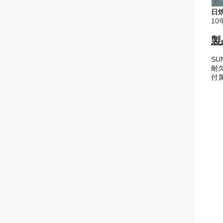
日
1
製
SU
耐
付