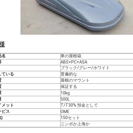
様
品名
車の屋根箱
料
ABS+PC+ASA
ブラック/グレー/ホワイト
している
普遍的な
置
屋根のマウント
質
保証する
重
10kg
量
500L
イメット
T/T30% 預金として
ービス
OME
150セット
Q
ニンボか上海か