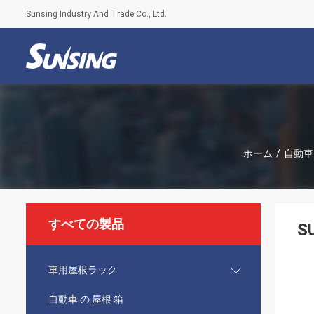
Sunsing Industry And Trade Co., Ltd.
ホーム
/
自動車 
すべての製品
S
車用屋根ラック
自動車 の 屋根 箱