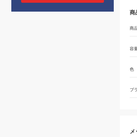
商
商
容
色
ブ
メ