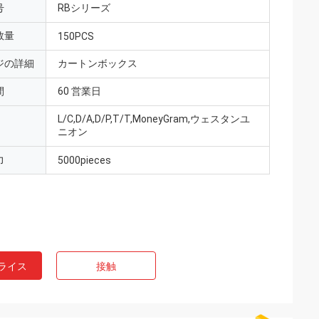
号
RBシリーズ
数量
150PCS
ジの詳細
カートンボックス
間
60 営業日
L/C,D/A,D/P,T/T,MoneyGram,ウェスタンユ
ニオン
力
5000pieces
ライス
接触